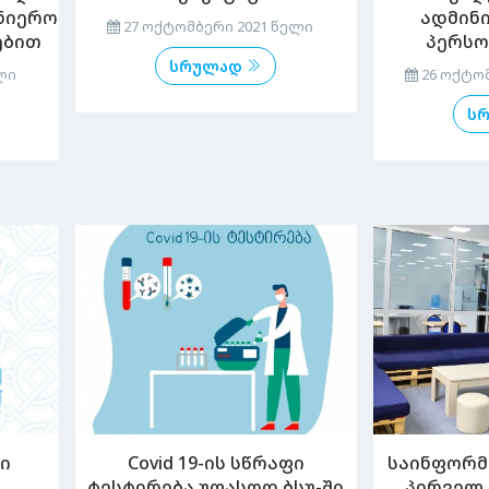
ნიერო
ადმინ
27 ოქტომბერი 2021 წელი
ებით
პერსო
სრულად
ლი
26 ოქტომ
ს
ი
Covid 19-ის სწრაფი
საინფორმ
ტესტირება უფასოდ ბსუ-ში
პირველ