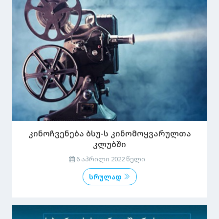
კინოჩვენება ბსუ-ს კინომოყვარულთა
კლუბში
6 აპრილი 2022 წელი
სრულად